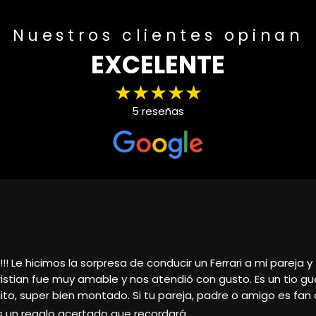
Nuestros clientes opinan
EXCELENTE
★★★★★
5 reseñas
ar, el trato magnífico, nos atendió Cristián y la verdad qu
 y rápida, sin duda volveré a ponerme en contacto con él 
ar al máximo