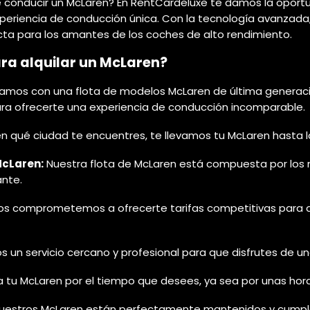
e conducir un McLaren? En RentCardeluxe te damos la oport
 experiencia de conducción única. Con la tecnología avanzad
ecta para los amantes de los coches de alto rendimiento.
ara alquilar un McLaren?
mos con una flota de modelos McLaren de última generación
ara ofrecerte una experiencia de conducción incomparable.
 qué ciudad te encuentres, te llevamos tu McLaren hasta la
McLaren:
Nuestra flota de McLaren está compuesta por los 
ante.
s comprometemos a ofrecerte tarifas competitivas para qu
un servicio cercano y profesional para que disfrutes de un
a tu McLaren por el tiempo que desees, ya sea por unas hora
uestros McLaren están perfectamente mantenidos y cumple