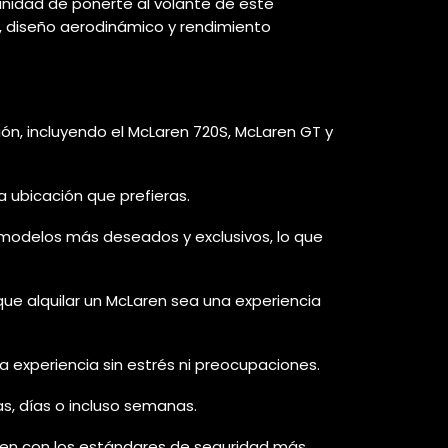
unidad de ponerte al volante de este
a, diseño aerodinámico y rendimiento
, incluyendo el McLaren 720S, McLaren GT y
 ubicación que prefieras.
modelos más deseados y exclusivos, lo que
e alquilar un McLaren sea una experiencia
a experiencia sin estrés ni preocupaciones.
s, días o incluso semanas.
n con los estándares de seguridad más