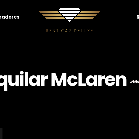
radores
quilar McLaren