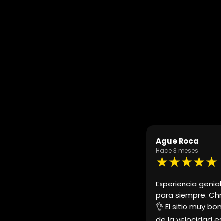
Agueda 19
Hace 3 meses
★★★★★
errari a mi pareja y fue un recuerdo
Coches espectacul
usto. Es un tio guay y profesional
cómodo la gestión
dre o amigo es fan de los coches y
cochazo y disfrut