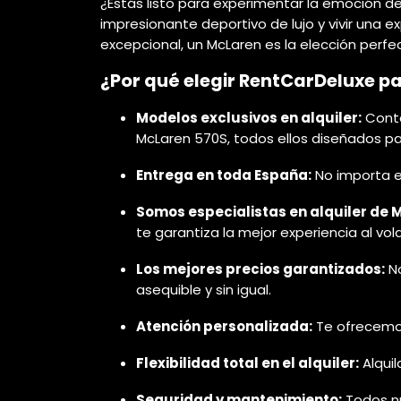
¿Estás listo para experimentar la emoción d
impresionante deportivo de lujo y vivir una
excepcional, un McLaren es la elección perf
¿Por qué elegir RentCarDeluxe p
Modelos exclusivos en alquiler:
Conta
McLaren 570S, todos ellos diseñados p
Entrega en toda España:
No importa en
Somos especialistas en alquiler de 
te garantiza la mejor experiencia al vol
Los mejores precios garantizados:
No
asequible y sin igual.
Atención personalizada:
Te ofrecemos 
Flexibilidad total en el alquiler:
Alquil
Seguridad y mantenimiento:
Todos n