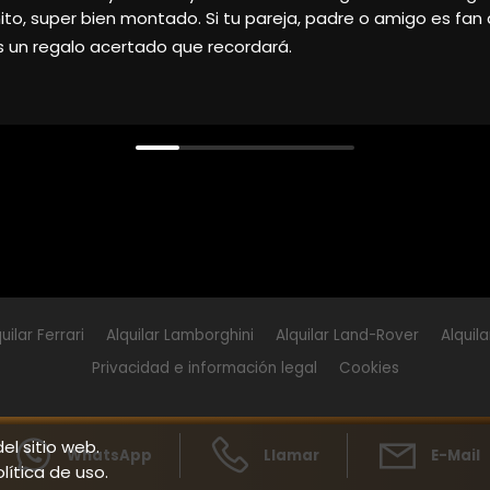
tar al máximo
uilar Ferrari
Alquilar Lamborghini
Alquilar Land-Rover
Alquil
Privacidad e información legal
Cookies
el sitio web.
WhatsApp
Llamar
E-Mail
ítica de uso.