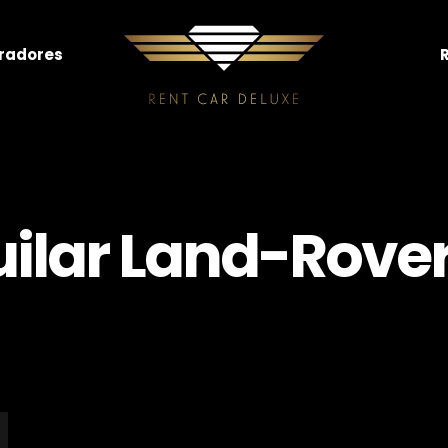
radores
uilar Land-Rove