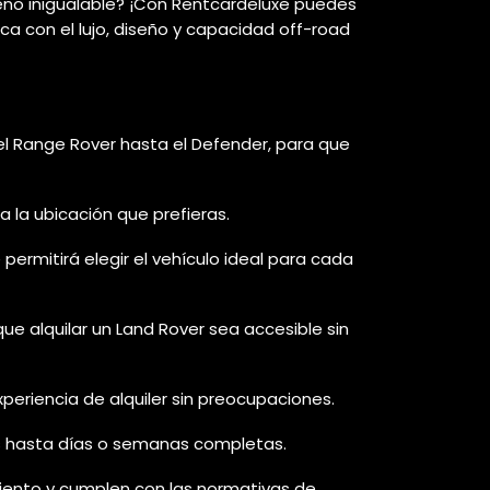
eno inigualable? ¡Con Rentcardeluxe puedes
ica con el lujo, diseño y capacidad off-road
l Range Rover hasta el Defender, para que
 la ubicación que prefieras.
rmitirá elegir el vehículo ideal para cada
 alquilar un Land Rover sea accesible sin
periencia de alquiler sin preocupaciones.
as hasta días o semanas completas.
ento y cumplen con las normativas de