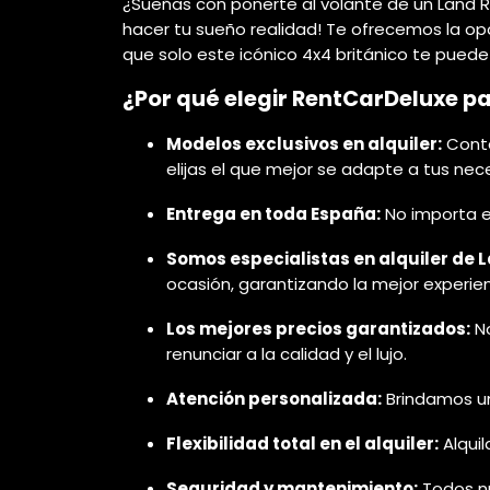
¿Sueñas con ponerte al volante de un Land R
hacer tu sueño realidad! Te ofrecemos la opor
que solo este icónico 4x4 británico te puede
¿Por qué elegir RentCarDeluxe pa
Modelos exclusivos en alquiler:
Conta
elijas el que mejor se adapte a tus nec
Entrega en toda España:
No importa en
Somos especialistas en alquiler de L
ocasión, garantizando la mejor experie
Los mejores precios garantizados:
No
renunciar a la calidad y el lujo.
Atención personalizada:
Brindamos un 
Flexibilidad total en el alquiler:
Alqui
Seguridad y mantenimiento:
Todos nu