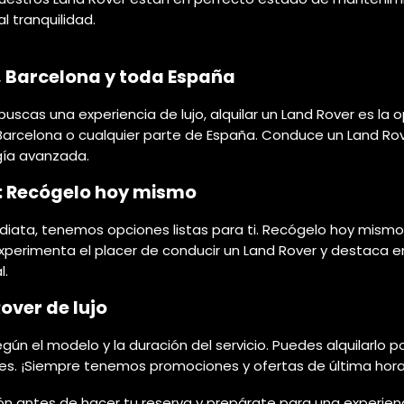
 tranquilidad.
, Barcelona y toda España
uscas una experiencia de lujo, alquilar un Land Rover es la 
 Barcelona o cualquier parte de España. Conduce un Land Ro
gía avanzada.
o: Recógelo hoy mismo
iata, tenemos opciones listas para ti. Recógelo hoy mismo e
 Experimenta el placer de conducir un Land Rover y destaca e
l.
over de lujo
según el modelo y la duración del servicio. Puedes alquilarlo p
ales. ¡Siempre tenemos promociones y ofertas de última hora
ción antes de hacer tu reserva y prepárate para una experien