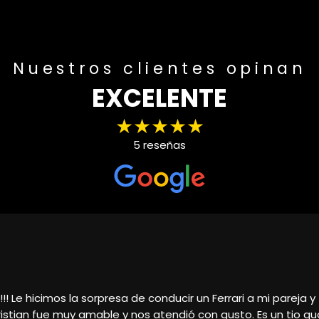
Nuestros clientes opinan
EXCELENTE
★★★★★
5 reseñas
lar, el trato magnífico, nos atendió Cristián y la verdad q
n y rápida, sin duda volveré a ponerme en contacto con él 