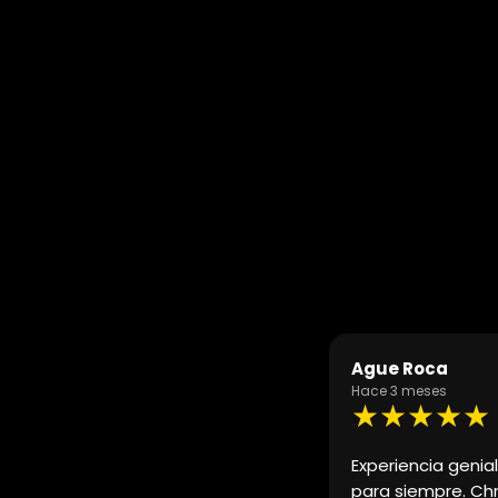
Agueda 19
Hace 3 meses
★★★★★
Ferrari a mi pareja y fue un recuerdo
Coches espectacu
gusto. Es un tio guay y profesional
cómodo la gestió