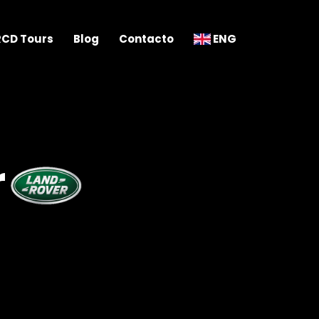
RCD Tours
Blog
Contacto
ENG
r